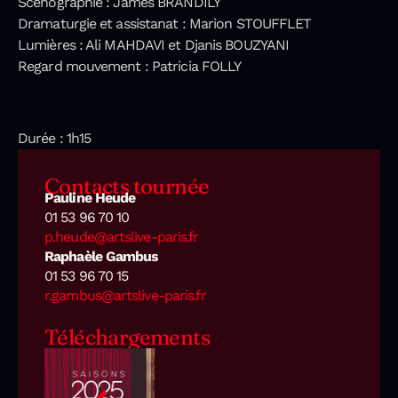
Scénographie : James BRANDILY
Dramaturgie et assistanat : Marion STOUFFLET
Lumières : Ali MAHDAVI et Djanis BOUZYANI
Regard mouvement : Patricia FOLLY
Durée : 1h15
Contacts tournée
Pauline Heude
01 53 96 70 10
p.heude@artslive-paris.fr
Raphaèle Gambus
01 53 96 70 15
r.gambus@artslive-paris.fr
Téléchargements