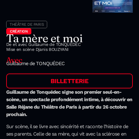
THÉÂTRE DE PARIS
CRÉATION
Ta mère et moi
De et avec Guillaume de TONQUÉDEC
Mise en scène Djanis BOUZYANI
Avec
Guillaume de TONQUÉDEC
BILLETTERIE
Guillaume de Tonquédec signe son premier seul-en-
scène, un spectacle profondément intime, à découvrir en
Salle Réjane du Théâtre de Paris à partir du 26 octobre
prochain.
Sur scène, il se livre avec sincérité et raconte l’histoire de
ses parents. Celle de sa mère, qui vit avec la sclérose en