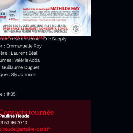
ipe artistique
stant mise en scène : Éric Supply
r : Emmanuelle Roy
ère : Laurent Béal
umes : Valérie Adda
: Guillaume Duguet
que : Sly Johnson
e : 1h35
Contacts tournée
Pauline Heude
01 53 96 70 10
p.heude@artslive-paris.fr