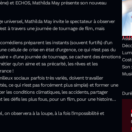
cène) et ECHOS, Mathilda May présente son nouveau
universel, Mathilda May invite le spectateur à observer
’est à travers une journée de tournage de film, mais
Equ
Assi
 comédiens préparent les instants (souvent furtifs) d’un
Déco
ne cellule de crise en état d’urgence, ce qui n’est pas du
Lumi
naire » d’une journée de tournage, se cachent des émotions
Cost
métier qu’on aime et sa précarité, les rêves et les
Son 
rance !
Musi
lieux sociaux parfois très variés, doivent travailler
ités, ce qui n’est pas forcément plus simple) et former une
r les conditions climatiques, les accidents, partager
Duré
 les défis les plus fous, pour un film, pour une histoire…
l, on observera à la loupe, à la fois l’impossibilité et