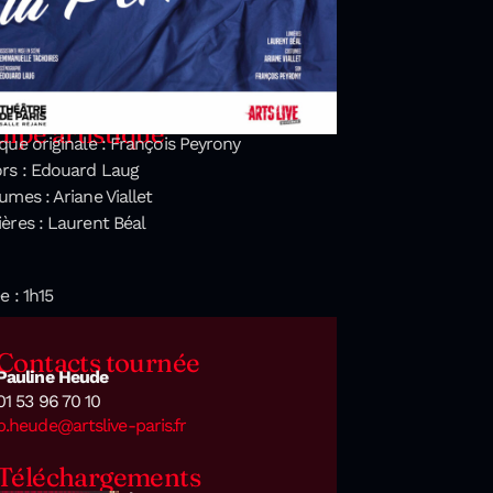
ipe artistique
que originale : François Peyrony
rs : Edouard Laug
umes : Ariane Viallet
ères : Laurent Béal
e : 1h15
Contacts tournée
Pauline Heude
01 53 96 70 10
p.heude@artslive-paris.fr
Téléchargements