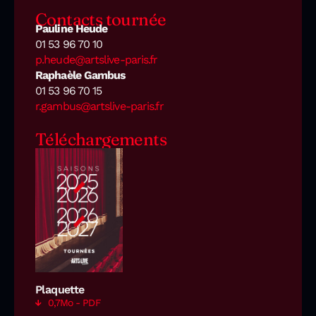
Contacts tournée
Pauline Heude
01 53 96 70 10
p.heude@artslive-paris.fr
Raphaèle Gambus
01 53 96 70 15
r.gambus@artslive-paris.fr
Téléchargements
Plaquette
0,7Mo - PDF