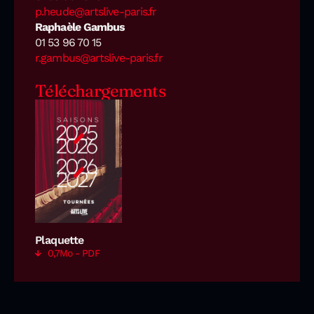
p.heude@artslive-paris.fr
Raphaèle Gambus
01 53 96 70 15
r.gambus@artslive-paris.fr
Téléchargements
Plaquette
0,7Mo - PDF