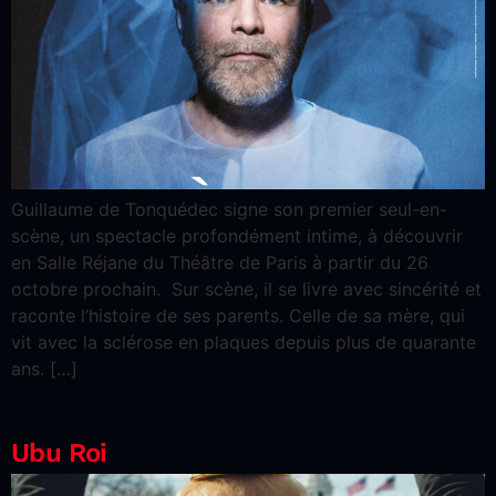
Guillaume de Tonquédec signe son premier seul-en-
scène, un spectacle profondément intime, à découvrir
en Salle Réjane du Théâtre de Paris à partir du 26
octobre prochain. Sur scène, il se livre avec sincérité et
raconte l’histoire de ses parents. Celle de sa mère, qui
vit avec la sclérose en plaques depuis plus de quarante
ans. […]
Ubu Roi