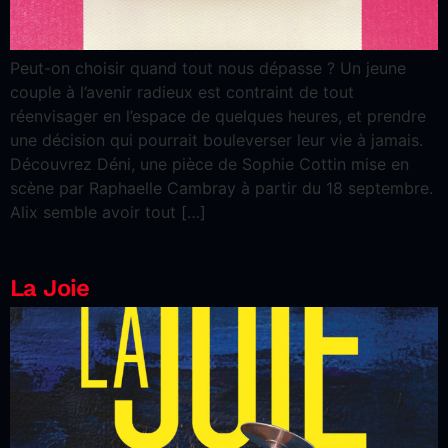
Peut-on choisir quand tout nous dépasse ? Un jeune
couple à l’avenir radieux est contraint de tout
réenvisager en l’espace de quelques heures, et prendre
une décision qui pourrait bouleverser leur vie à jamais.
Découvrez Déni, une pièce de Sophie Cottin mise en
scène par Raphaelle Cambray à partir du 18 septembre.
Alix semble avoir tout […]
La Joie