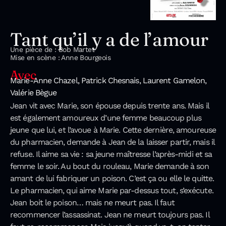
Tant qu’il y a de l’amour
Une pièce de : Bob Martet
Mise en scène : Anne Bourgeois
Avec
Marie-Anne Chazel, Patrick Chesnais, Laurent Gamelon,
Valérie Bègue
Jean vit avec Marie, son épouse depuis trente ans. Mais il
est également amoureux d’une femme beaucoup plus
jeune que lui, et l’avoue à Marie. Cette dernière, amoureuse
du pharmacien, demande à Jean de la laisser partir, mais il
refuse. Il aime sa vie : sa jeune maîtresse l’après-midi et sa
femme le soir. Au bout du rouleau, Marie demande à son
amant de lui fabriquer un poison. C’est ça ou elle le quitte.
Le pharmacien, qui aime Marie par-dessus tout, s’exécute.
Jean boit le poison… mais ne meurt pas. Il faut
recommencer l’assassinat. Jean ne meurt toujours pas. Il