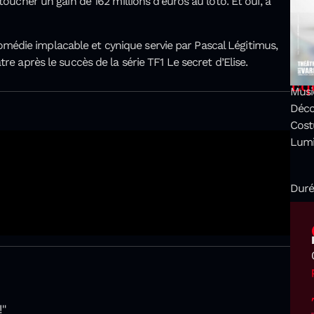
toucher un gain de 162 millions d’euros au loto. Et oui, à
édie implacable et cynique servie par Pascal Légitimus,
re après le succès de la série TF1 Le secret d’Elise.
Equ
Musi
Déco
Cost
Lumi
Duré
!"