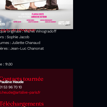
ipe artistique
que originale : Michel Winogradoff
rs : Sophie Jacob
umes : Juliette Chanaud
ères : Jean-Luc Chanonat
e : 1h30
Contacts tournée
Pauline Heude
01 53 96 70 10
p.heude@artslive-paris.fr
Téléchargements